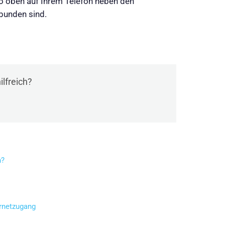
o oben auf Ihrem Telefon neben den
rbunden sind.
ilfreich?
n?
ernetzugang